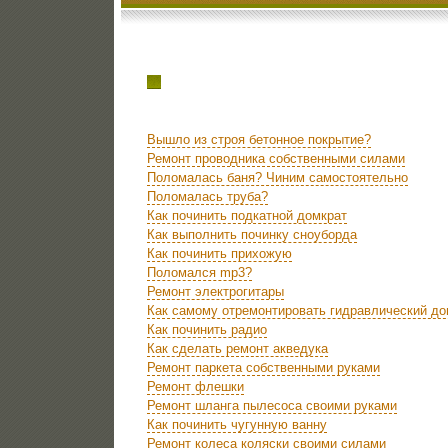
Вышло из строя бетонное покрытие?
Ремонт проводника собственными силами
Поломалась баня? Чиним самостоятельно
Поломалась труба?
Как починить подкатной домкрат
Как выполнить починку сноуборда
Как починить прихожую
Поломался mp3?
Ремонт электрогитары
Как самому отремонтировать гидравлический до
Как починить радио
Как сделать ремонт акведука
Ремонт паркета собственными руками
Ремонт флешки
Ремонт шланга пылесоса своими руками
Как починить чугунную ванну
Ремонт колеса коляски своими силами