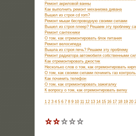
Ремонт акриловой ванны
Как выполнить ремонт механизма дивана
Вышел из строя cd rom?
Ремонт мыши беспроводную своими силами
Вышел из строя плеер? Решаем эту проблему с
Ремонт сантехники
О том, как отремонтировать блок питания
Ремонт велосипеда
Вышла из строя печь? Решаем эту проблему
Ремонт радиатора автомобиля собственными си
Как отремонтировать джостик
Несколько слов о том, как отремонтировать кир
О том, как своими силами починить газ контроль
Как починить телефон
О том, как отремонтировать зажигалку
К вопросу о том, как отремонтировать вилку
1
2
3
4
5
6
7
8
9
10
11
12
13
14
15
16
17
18
19
20