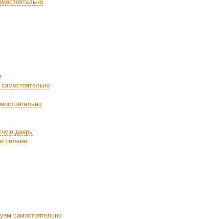
амостоятельно
и
 самостоятельно
амостоятельно
тную дверь
ми силами
уем самостоятельно