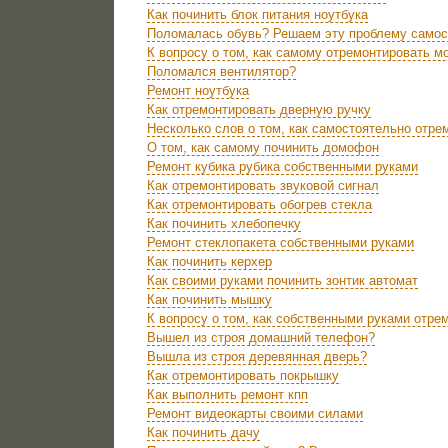
Как починить блок питания ноутбука
Поломалась обувь? Решаем эту проблему самос
К вопросу о том, как самому отремонтировать м
Поломался вентилятор?
Ремонт ноутбука
Как отремонтировать дверную ручку
Несколько слов о том, как самостоятельно отре
О том, как самому починить домофон
Ремонт кубика рубика собственными руками
Как отремонтировать звуковой сигнал
Как отремонтировать обогрев стекла
Как починить хлебопечку
Ремонт стеклопакета собственными руками
Как починить керхер
Как своими руками починить зонтик автомат
Как починить мышку
К вопросу о том, как собственными руками отре
Вышел из строя домашний телефон?
Вышла из строя деревянная дверь?
Как отремонтировать покрышку
Как выполнить ремонт кпп
Ремонт видеокарты своими силами
Как починить дачу