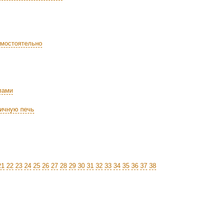
амостоятельно
лами
пичную печь
21
22
23
24
25
26
27
28
29
30
31
32
33
34
35
36
37
38