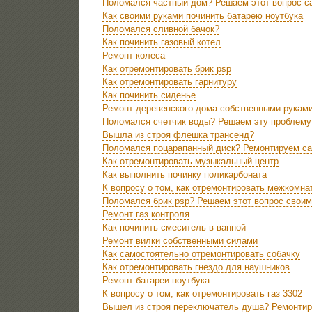
Поломался частный дом? Решаем этот вопрос с
Как своими руками починить батарею ноутбука
Поломался сливной бачок?
Как починить газовый котел
Ремонт колеса
Как отремонтировать брик psp
Как отремонтировать гарнитуру
Как починить сиденье
Ремонт деревенского дома собственными рукам
Поломался счетчик воды? Решаем эту проблему
Вышла из строя флешка трансенд?
Поломался поцарапанный диск? Ремонтируем с
Как отремонтировать музыкальный центр
Как выполнить починку поликарбоната
К вопросу о том, как отремонтировать межкомна
Поломался брик psp? Решаем этот вопрос свои
Ремонт газ контроля
Как починить смеситель в ванной
Ремонт вилки собственными силами
Как самостоятельно отремонтировать собачку
Как отремонтировать гнездо для наушников
Ремонт батареи ноутбука
К вопросу о том, как отремонтировать газ 3302
Вышел из строя переключатель душа? Ремонтир