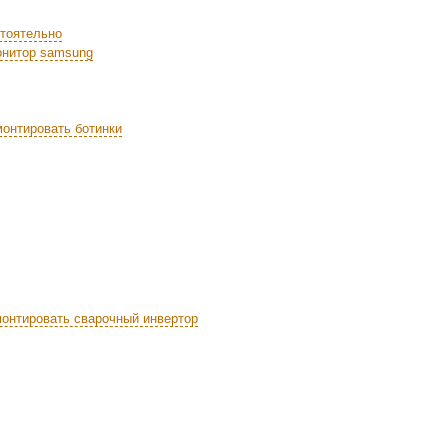
тоятельно
онитор samsung
монтировать ботинки
монтировать сварочный инвертор