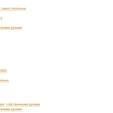
 самостоятельно
нг
своими руками
 3302
ельно
рос собственными руками
своими руками