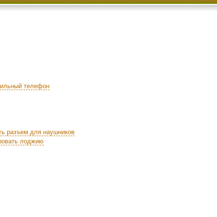
бильный телефон
ть разъем для наушников
ировать лоджию