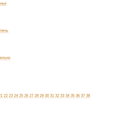
енье
 печь
тельно
21
22
23
24
25
26
27
28
29
30
31
32
33
34
35
36
37
38