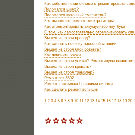
Как собственными силами отремонтировать сид
Поломался шкаф?
Поломался кухонный смеситель?
Как выполнить ремонт электрогитары
Как отремонтировать аккумулятор ноутбука
О том, как самостоятельно отремонтировать свч
Вышел из строя провод?
Как сделать починку насосной станции
Вышел из строя блок розжига?
Как починить брюки
Вышел из строя унитаз? Ремонтируем самостоя
Вышла из строя кровать?
Вышел из строя трамблер?
Ремонт газ 3302
Ремонт картриджа hp своими силами
Как сделать ремонт вспышки
1
2
3
4
5
6
7
8
9
10
11
12
13
14
15
16
17
18
19
20