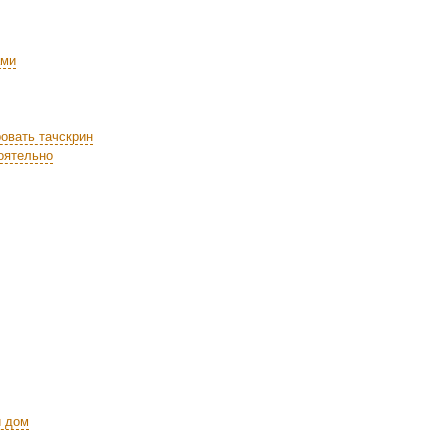
ами
ровать тачскрин
оятельно
й дом