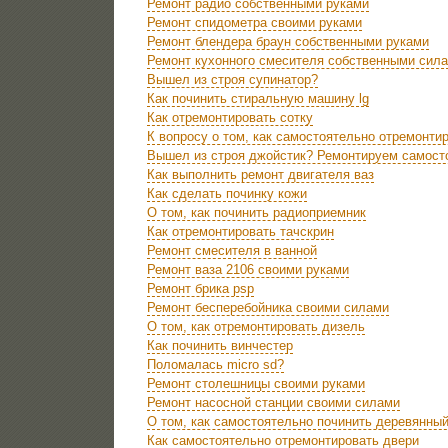
Ремонт радио собственными руками
Ремонт спидометра своими руками
Ремонт блендера браун собственными руками
Ремонт кухонного смесителя собственными сил
Вышел из строя супинатор?
Как починить стиральную машину lg
Как отремонтировать сотку
К вопросу о том, как самостоятельно отремонти
Вышел из строя джойстик? Ремонтируем самост
Как выполнить ремонт двигателя ваз
Как сделать починку кожи
О том, как починить радиоприемник
Как отремонтировать тачскрин
Ремонт смесителя в ванной
Ремонт ваза 2106 своими руками
Ремонт брика psp
Ремонт бесперебойника своими силами
О том, как отремонтировать дизель
Как починить винчестер
Поломалась micro sd?
Ремонт столешницы своими руками
Ремонт насосной станции своими силами
О том, как самостоятельно починить деревянны
Как самостоятельно отремонтировать двери