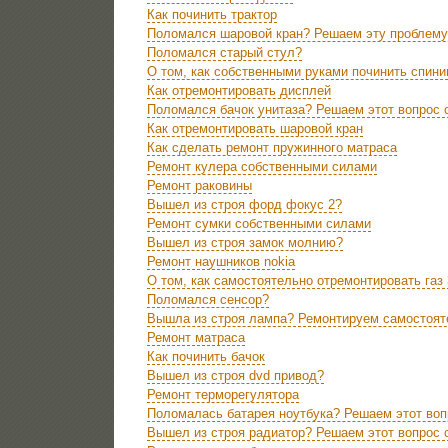
Как починить трактор
Поломался шаровой кран? Решаем эту проблему
Поломался старый стул?
О том, как собственными руками починить спини
Как отремонтировать дисплей
Поломался бачок унитаза? Решаем этот вопрос 
Как отремонтировать шаровой кран
Как сделать ремонт пружинного матраса
Ремонт кулера собственными силами
Ремонт раковины
Вышел из строя форд фокус 2?
Ремонт сумки собственными силами
Вышел из строя замок молнию?
Ремонт наушников nokia
О том, как самостоятельно отремонтировать газ
Поломался сенсор?
Вышла из строя лампа? Ремонтируем самостоят
Ремонт матраса
Как починить бачок
Вышел из строя dvd привод?
Ремонт терморегулятора
Поломалась батарея ноутбука? Решаем этот воп
Вышел из строя радиатор? Решаем этот вопрос 