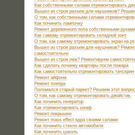
Как собственными силами отремонтировать дж
Вышел из строя разъем для наушников? Решае
О том, как собственными силами отремонтиров
Как починить лампочку
Ремонт деревянного пола собственными рукам
Как самому отремонтировать складной зонт
О том, как самому отремонтировать экран на ps
Вышел из строя разъем для наушников? Ремон
самостоятельно
Вышел из строя люк? Ремонтируем самостояте
Как сделать починку квартиры после пожара
Как самостоятельно отремонтировать тачскрин
Ремонт айфона
Ремонт плеера
Поломался старый паркет? Решаем этот вопро
О том, как самому отремонтировать джойстик
Как починить генератор
Как отремонтировать шкаф
Ремонт покрышки
Ремонт mass effect ядра своими силами
Как починить стекло автомобиля
Как починить цоколь