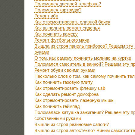
Поломался дисплей телефона?
Поломался картридж?
Ремонт ибп
Как отремонтировать сливной бачок
Как выполнить ремонт сиденья
Как починить камеру
Ремонт футбольного мяча
Вышла из строя панель приборов? Решаем эту
руками
О том, как самому починить молнию на куртке
Поломался смеситель в ванной? Решаем эту п
Ремонт обуви своими руками
Несколько слов о том, как самому починить те
Как починить газовую плиту
Как отремонтировать флешку usb
Как сделать ремонт домофона
Как отремонтировать лазерную мышь
Как починить геймпад
Поломалась катушка зажигания? Решаем эту п
собственными руками
Вышли из строя резиновые сапоги?
Вышло из строя автостекло? Чиним самостоят