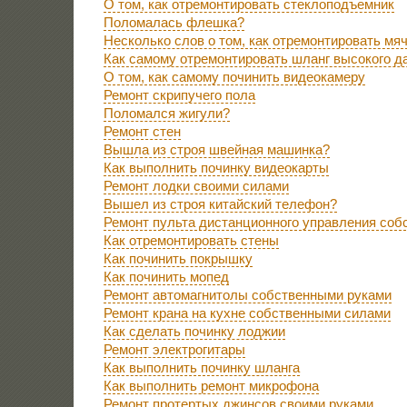
О том, как отремонтировать стеклоподъемник
Поломалась флешка?
Несколько слов о том, как отремонтировать мя
Как самому отремонтировать шланг высокого д
О том, как самому починить видеокамеру
Ремонт скрипучего пола
Поломался жигули?
Ремонт стен
Вышла из строя швейная машинка?
Как выполнить починку видеокарты
Ремонт лодки своими силами
Вышел из строя китайский телефон?
Ремонт пульта дистанционного управления соб
Как отремонтировать стены
Как починить покрышку
Как починить мопед
Ремонт автомагнитолы собственными руками
Ремонт крана на кухне собственными силами
Как сделать починку лоджии
Ремонт электрогитары
Как выполнить починку шланга
Как выполнить ремонт микрофона
Ремонт протертых джинсов своими руками