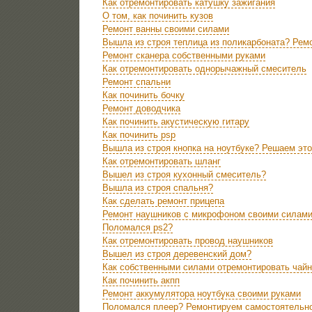
Как отремонтировать катушку зажигания
О том, как починить кузов
Ремонт ванны своими силами
Вышла из строя теплица из поликарбоната? Рем
Ремонт сканера собственными руками
Как отремонтировать однорычажный смеситель
Ремонт спальни
Как починить бочку
Ремонт доводчика
Как починить акустическую гитару
Как починить psp
Вышла из строя кнопка на ноутбуке? Решаем это
Как отремонтировать шланг
Вышел из строя кухонный смеситель?
Вышла из строя спальня?
Как сделать ремонт прицепа
Ремонт наушников с микрофоном своими силам
Поломался ps2?
Как отремонтировать провод наушников
Вышел из строя деревенский дом?
Как собственными силами отремонтировать чайн
Как починить акпп
Ремонт аккумулятора ноутбука своими руками
Поломался плеер? Ремонтируем самостоятельн