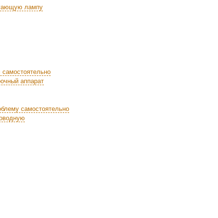
егающую лампу
м самостоятельно
рочный аппарат
облему самостоятельно
роводную