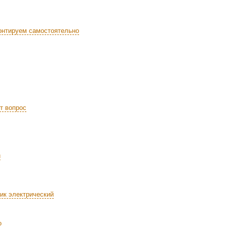
онтируем самостоятельно
т вопрос
и
ик электрический
о