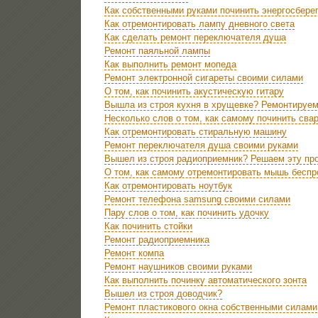
Как собственными руками починить энергосбер
Как отремонтировать лампу дневного света
Как сделать ремонт переключателя душа
Ремонт паяльной лампы
Как выполнить ремонт мопеда
Ремонт электронной сигареты своими силами
О том, как починить акустическую гитару
Вышла из строя кухня в хрущевке? Ремонтируе
Несколько слов о том, как самому починить сва
Как отремонтировать стиральную машину
Ремонт переключателя душа своими руками
Вышел из строя радиоприемник? Решаем эту пр
О том, как самому отремонтировать мышь бесп
Как отремонтировать ноутбук
Ремонт телефона samsung своими силами
Пару слов о том, как починить удочку
Как починить стойки
Ремонт радиоприемника
Ремонт компа
Ремонт наушников своими руками
Как выполнить починку автоматического зонта
Вышел из строя доводчик?
Ремонт пластикового окна собственными силами