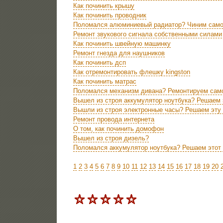
Как починить крышу
Как починить проводник
Поломался алюминиевый радиатор? Чиним само
Ремонт звукового сигнала собственными силами
Как починить швейную машинку
Ремонт гнезда для наушников
Как починить дсп
Как отремонтировать флешку kingston
Как починить матрас
Поломался механизм дивана? Ремонтируем сам
Вышел из строя аккумулятор ноутбука? Решаем 
Вышли из строя электронные часы? Решаем эту
Ремонт провода интернета
О том, как починить домофон
Вышел из строя дизель?
Поломался аккумулятор ноутбука? Решаем этот
1
2
3
4
5
6
7
8
9
10
11
12
13
14
15
16
17
18
19
20