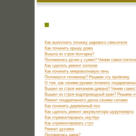
Как выполнить починку шарового смесителя
Как починить крышу дома
Вышла из строя болгарка?
Поломались ручки у сумки? Чиним самостоятел
Как сделать ремонт колонок
Как починить микроволновую печь
Поломался телевизор? Решаем эту проблему
О том, как своими руками починить поцарапанны
Вышел из строя механизм дивана? Чиним самос
Вышел из строя водопроводный кран? Решаем э
Ремонт поцарапанного диска своими силами
Как починить деревянный пол
Как сделать ремонт аккумулятора шуруповерта
Как отремонтировать ноутбук
Как отремонтировать стул
Ремонт духовки
Поломалась шина?