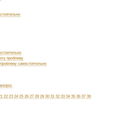
стоятельно
остоятельно
эту проблему
 проблему самостоятельно
 вопрос
21
22
23
24
25
26
27
28
29
30
31
32
33
34
35
36
37
38