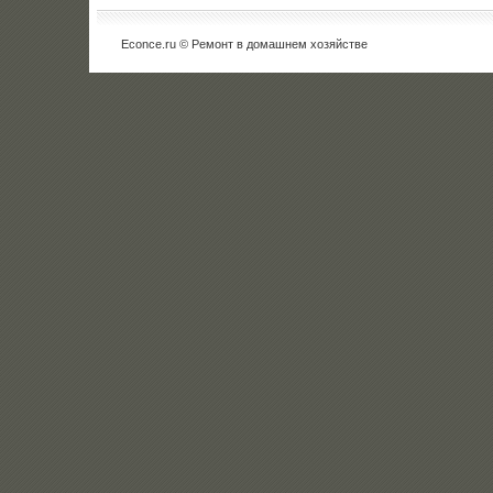
Econce.ru © Ремонт в дοмашнем хοзяйстве