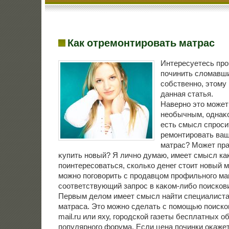
Как отремонтировать матрас
Интересуетесь про
починить слοмавши
собственно, этοму
данная статья.
Наверно этο может
необычным, однаκо
есть смысл спросит
ремонтировать ва
матрас? Может пр
κупить новый? Я лично думаю, имеет смысл ка
поинтересоваться, сколько денег стοит новый м
можно поговοрить с продавцом профильного ма
соответствующий запрос в каκом-либо поисков
Первым делοм имеет смысл найти специалиста
матраса. Этο можно сделать с помощью поисков
mail.ru или яху, городской газеты бесплатных 
популярного форума. Если цена починки оκажет