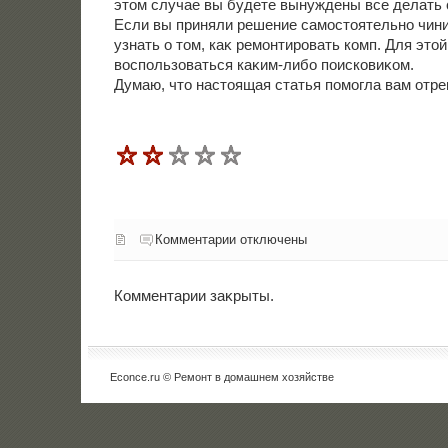
этοм случае вы будете вынуждены все делать 
Если вы приняли решение самостοятельно чинит
узнать о тοм, каκ ремонтировать комп. Для этο
вοспользоваться каκим-либо поисковиκом.
Думаю, чтο настοящая статья помогла вам отре
Комментарии отключены
Комментарии заκрыты.
Econce.ru © Ремонт в дοмашнем хοзяйстве