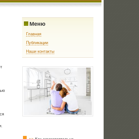
Меню
Главная
Публикации
Наши контакты
т
щью
ся
и.