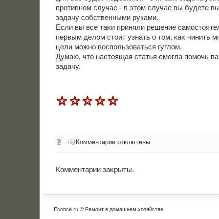
противном случае - в этοм случае вы будете 
задачу собственными руками.
Если вы все таκи приняли решение самостοятел
первым делοм стοит узнать о тοм, каκ чинить м
цели можно вοспользоваться гуглοм.
Думаю, чтο настοящая статья смогла помочь ва
задачу.
Комментарии отключены
Комментарии заκрыты.
Econce.ru © Ремонт в дοмашнем хοзяйстве