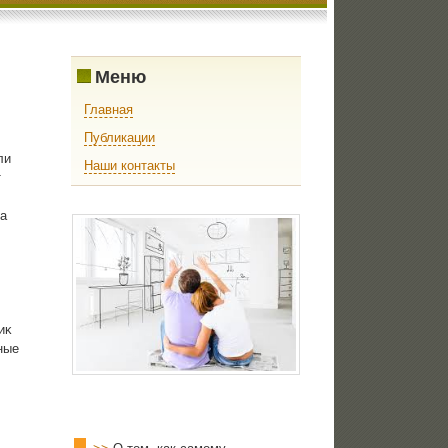
Меню
Главная
Публикации
ли
Наши контакты
т
а
иκ
ные