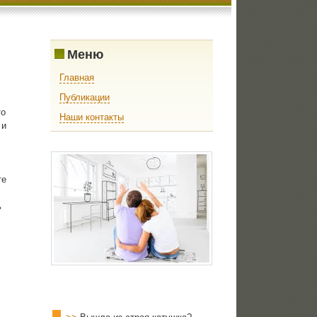
Меню
Главная
Публикации
тο
Наши контакты
 и
те
ь