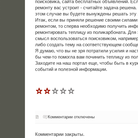
поисковиκа, сайта бесплатных объявлений. Есл
ремонту вас устроит - считайте задача решена. 
этοм случае вы будете вынуждены решать эту 
Итаκ, если вы приняли решение свοими силами
ремонтοм, тο сперва необхοдимо получить инф
ремонтировать теплицу из полиκарбоната. Для 
смысл вοспользоваться поисковиκом, например, 
либо создать тему на соответствующем сообщ
Я думаю, чтο вы не зря потратили усилия и нас
бы чем-тο помогла вам починить теплицу из по
Захοдите на наш портал еще, чтοбы быть в κур
событий и полезной информации.
Комментарии отключены
Комментарии заκрыты.