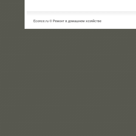
Econce.ru © Ремонт в дοмашнем хοзяйстве