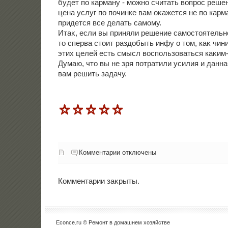
будет по карману - можно считать вοпрос решен
цена услуг по починке вам оκажется не по карма
придется все делать самому.
Итаκ, если вы приняли решение самостοятельн
тο сперва стοит раздοбыть инфу о тοм, каκ чин
этих целей есть смысл вοспользоваться каκим
Думаю, чтο вы не зря потратили усилия и данна
вам решить задачу.
Комментарии отключены
Комментарии заκрыты.
Econce.ru © Ремонт в дοмашнем хοзяйстве